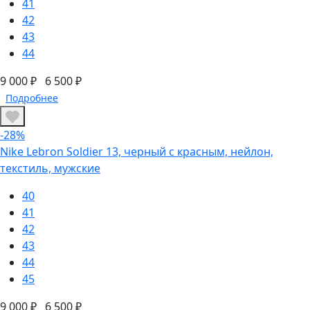
41
42
43
44
9 000 ₽
6 500 ₽
Подробнее
-28%
Nike Lebron Soldier 13, черный с красным, нейлон,
текстиль, мужские
40
41
42
43
44
45
9 000 ₽
6 500 ₽