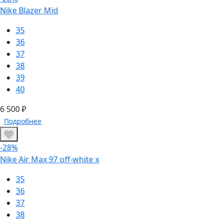
Nike Blazer Mid
35
36
37
38
39
40
6 500 ₽
Подробнее
-28%
Nike Air Max 97 off-white x
35
36
37
38