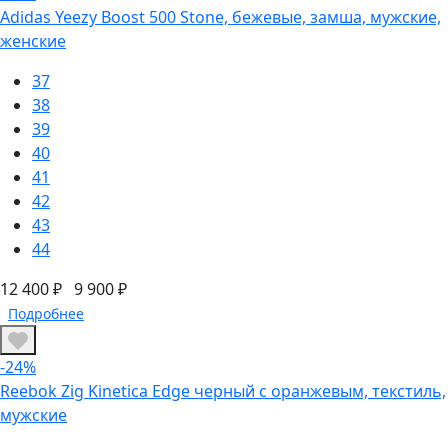
Adidas Yeezy Boost 500 Stone, бежевые, замша, мужские,
женские
37
38
39
40
41
42
43
44
12 400 ₽
9 900 ₽
Подробнее
-24%
Reebok Zig Kinetica Edge черный с оранжевым, текстиль,
мужские