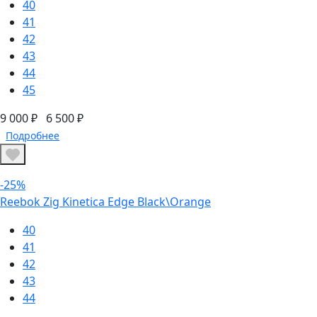
40
41
42
43
44
45
9 000 ₽
6 500 ₽
Подробнее
-25%
Reebok Zig Kinetica Edge Black\Orange
40
41
42
43
44