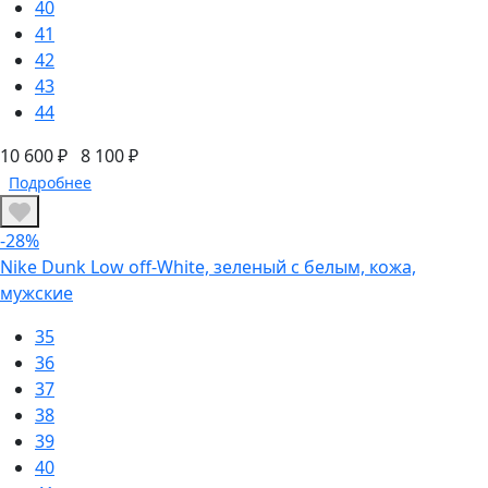
40
41
42
43
44
10 600 ₽
8 100 ₽
Подробнее
-28%
Nike Dunk Low off-White, зеленый с белым, кожа,
мужские
35
36
37
38
39
40