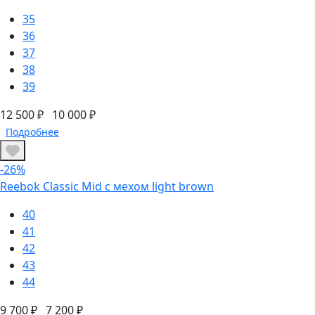
35
36
37
38
39
12 500 ₽
10 000 ₽
Подробнее
-26%
Reebok Classic Mid с мехом light brown
40
41
42
43
44
9 700 ₽
7 200 ₽