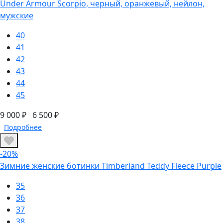
Under Armour Scorpio, черный, оранжевый, нейлон,
мужские
40
41
42
43
44
45
9 000 ₽
6 500 ₽
Подробнее
-20%
Зимние женские ботинки Timberland Teddy Fleece Purple
35
36
37
38