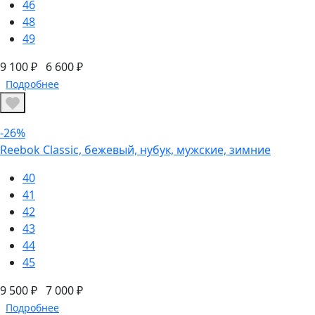
46
48
49
9 100 ₽
6 600 ₽
Подробнее
-26%
Reebok Classic, бежевый, нубук, мужские, зимние
40
41
42
43
44
45
9 500 ₽
7 000 ₽
Подробнее