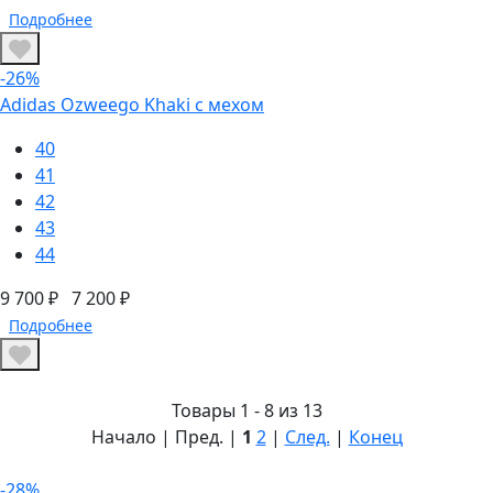
Подробнее
-26%
Adidas Ozweego Khaki с мехом
40
41
42
43
44
9 700 ₽
7 200 ₽
Подробнее
Товары 1 - 8 из 13
Начало | Пред. |
1
2
|
След.
|
Конец
-28%